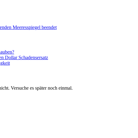
genden Meeresspiegel beendet
lauben?
n Dollar Schadensersatz
gkeit
 nicht. Versuche es später noch einmal.