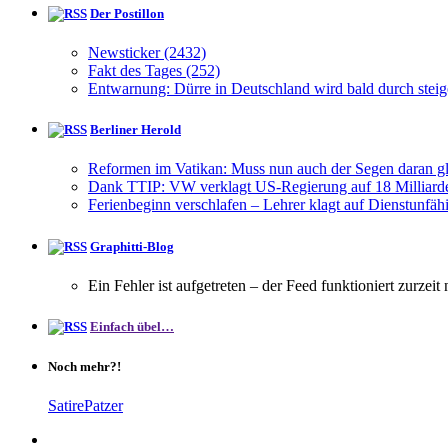
Der Postillon
Newsticker (2432)
Fakt des Tages (252)
Entwarnung: Dürre in Deutschland wird bald durch stei
Berliner Herold
Reformen im Vatikan: Muss nun auch der Segen daran g
Dank TTIP: VW verklagt US-Regierung auf 18 Milliarde
Ferienbeginn verschlafen – Lehrer klagt auf Dienstunfähi
Graphitti-Blog
Ein Fehler ist aufgetreten – der Feed funktioniert zurzeit
Einfach übel…
Noch mehr?!
SatirePatzer