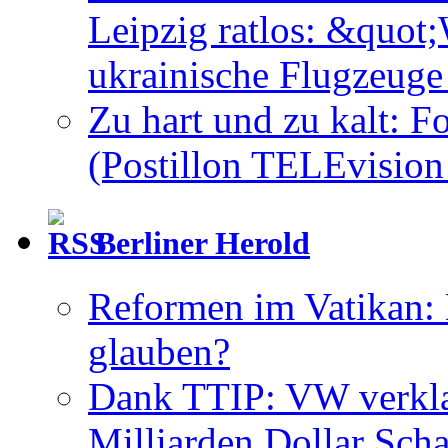
Leipzig ratlos: &quot
ukrainische Flugzeug
Zu hart und zu kalt: F
(Postillon TELEvision 
Berliner Herold
Reformen im Vatikan:
glauben?
Dank TTIP: VW verkla
Milliarden Dollar Sch